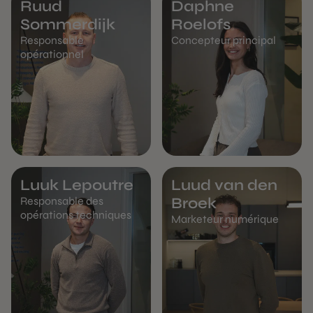
Ruud
Daphne
Sommerdijk
Roelofs
Responsable
Concepteur principal
opérationnel
Luuk Lepoutre
Luud van den
Responsable des
Broek
opérations techniques
Marketeur numérique