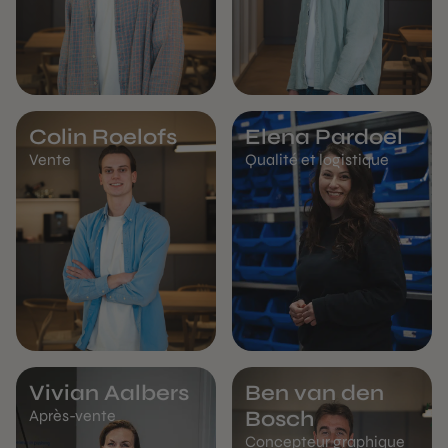
Colin Roelofs
Elena Pardoel
Vente
Qualité et logistique
Vivian Aalbers
Ben van den
Après-vente
Bosch
Concepteur graphique