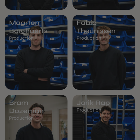
Maarten
Fabio
Borghaerts
Theunissen
Production
Production
Bram
Jorik Rap
Dozeman
Production
Production