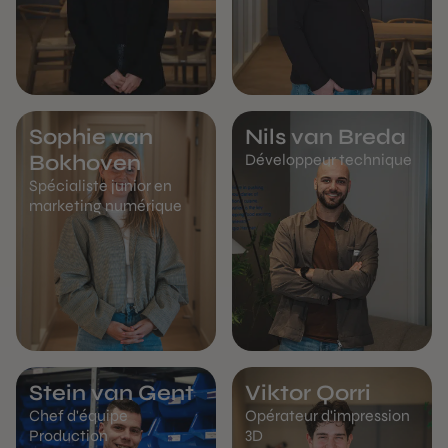
Sophie van
Nils van Breda
Bokhoven
Développeur technique
Spécialiste junior en
marketing numérique
Stein van Gent
Viktor Qorri
Chef d'équipe
Opérateur d'impression
Production
3D