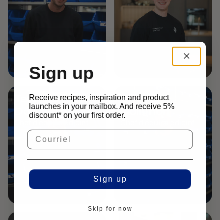
Sign up
Teun van den
Emploi
Receive recipes, inspiration and product
launches in your mailbox. And receive 5%
Dobbelsteen
Colignon
discount* on your first order.
Chef d'équipe adjoint
Chef d'équipe adjoint
Sign up
Skip for now