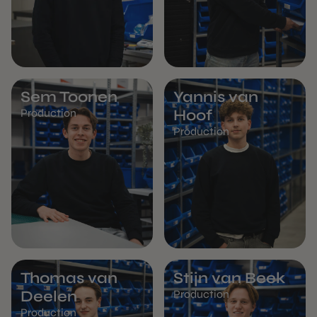
Sem Toonen
Yannis van
Production
Hoof
Production
Thomas van
Stijn van Beek
Deelen
Production
Production