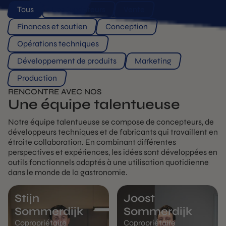
Tous
Les fondateurs
Vente
Finances et soutien
Conception
Opérations techniques
Développement de produits
Marketing
Production
RENCONTRE AVEC NOS
Une équipe talentueuse
Notre équipe talentueuse se compose de concepteurs, de
développeurs techniques et de fabricants qui travaillent en
étroite collaboration. En combinant différentes
perspectives et expériences, les idées sont développées en
outils fonctionnels adaptés à une utilisation quotidienne
dans le monde de la gastronomie.
Stijn
Joost
Sommerdijk
Sommerdijk
Copropriétaire
Copropriétaire