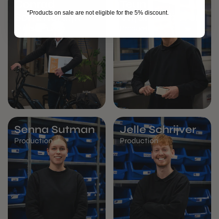
Conrad
Teun
*Products on sale are not eligible for the 5% discount.
Sommerdijk
Vrijaldenhoven
Coursier à vélo
Production
Senna Sutman
Jelle Schrijver
Production
Production