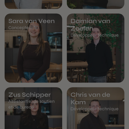
Sara van Veen
Damian van
Concepteur 3D
Zoelen
Développeur technique
Zus Schipper
Chris van de
Assistant(e) de soutien
Kam
et de bureau
Développeur technique