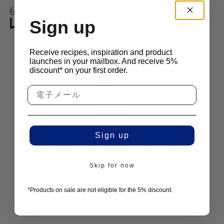
もっとインスピレーションを？
レシピをもっと見る
Sign up
Receive recipes, inspiration and product
launches in your mailbox. And receive 5%
discount* on your first order.
Sign up
メレンゲスティック成形器
リアル
イチゴとバジルのクリスプ
オ
ュ
メレンゲスティ
Skip for now
ック成形器
マイク・コーネ
ブ
*Products on sale are not eligible for the 5% discount.
リセン