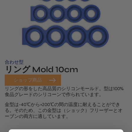
てる。白い泡が立ち始めたら砂糖10グラムを加える。シロ
ップが118度になったら、メレンゲにゆっくりと加える。
このとき、必ず側面にかける。これで2分間泡立てる。そ
の後、メレンゲをバニラクリームに加え、滑らかで空気を
含んだシブーストになるまで混ぜ合わせる。次に、ケーキ
にメレンゲを詰める。
レモン型
をほとんど上まで入れ、
2、3回叩いて気泡を抜く。レモンの内側をシブーストに押
し込み、パレットナイフで水平にする。冷凍庫で冷やす。
合わせ型
リング Mold 10cm
ショップ商品
リングの形をした高品質のシリコンモールド。型は100%
食品グレードのシリコーンで作られています。
金型は-40℃から+200℃の間の温度に耐えることができ
る。そのため、この金型は（ショック）フリーザーとオ
ーブンの両方に適しています。