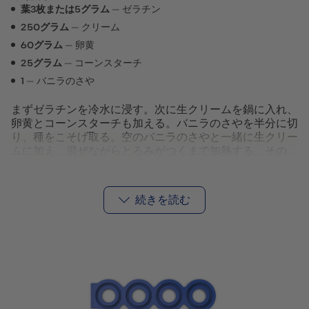
葉3枚または5グラム
ゼラチン
250グラム
クリーム
60グラム
卵黄
25グラム
コーンスターチ
1
バニラのさや
まずゼラチンを冷水に浸す。次に生クリームを鍋に入れ、
卵黄とコーンスターチも加える。バニラのさやを半分に切
り、種をこそげ取る。空のバニラのさやと一緒に生クリー
ムに加え、混ぜながらとろみがつくまで加熱する。その
後、バニラのさやを取り除く。次にゼラチンを溶かし、よ
く混ぜる。その後、ボウルに注いでおく。
続きを読む
30グラム
水
60グラム
砂糖
50グラム
卵白
10グラム
砂糖
水を鍋に入れ、砂糖60グラムを加える。これを砂糖が118
度になるまで温める。その間に卵白をボウルに入れ、泡立