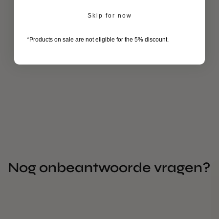
Skip for now
len
*Products on sale are not eligible for the 5% discount.
-
rs
ld.
Nog onbeantwoorde vragen?