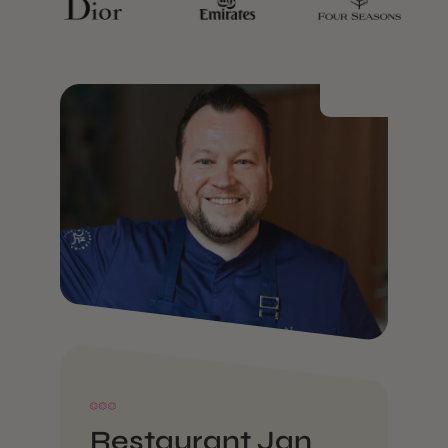
Restaurant Jan
H