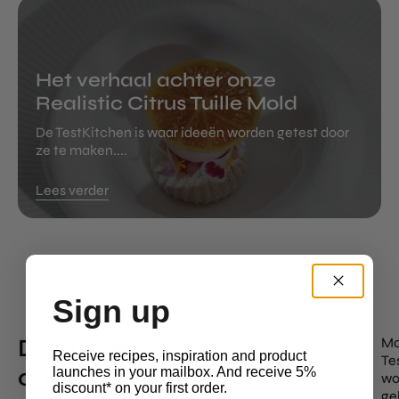
Het verhaal achter onze
Realistic Citrus Tuille Mold
De TestKitchen is waar ideeën worden getest door
ze te maken....
Lees verder
Sign up
Door chefs, voor
Mo
Receive recipes, inspiration and product
Te
chefs
launches in your mailbox. And receive 5%
wo
discount* on your first order.
ge