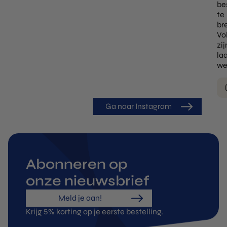
be
te
br
Vo
zij
la
we
Ga naar Instagram
Abonneren op
onze nieuwsbrief
Meld je aan!
Krijg 5% korting op je eerste bestelling.