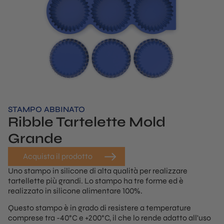
160 gradi Celsius per circa 40 minuti fino a doratura.
Lasciateli raffreddare per 5 minuti prima di livellare la parte
superiore con una grattugia fine. Quindi, conservatele
asciutte e coperte per un secondo momento.
STAMPO ABBINATO
Ribble Tartelette Mold
Grande
Acquista il prodotto
Uno stampo in silicone di alta qualità per realizzare
tartellette più grandi. Lo stampo ha tre forme ed è
realizzato in silicone alimentare 100%.
Questo stampo è in grado di resistere a temperature
comprese tra -40°C e +200°C, il che lo rende adatto all'uso