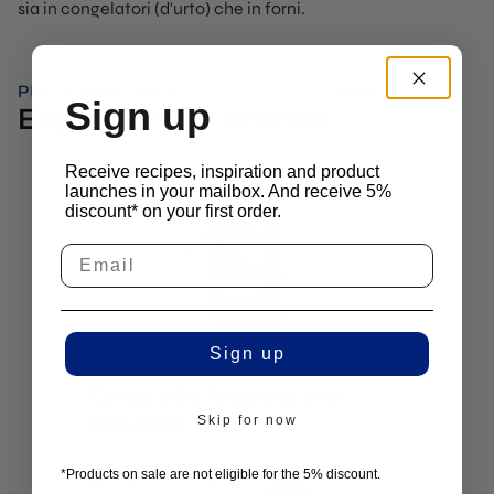
sia in congelatori (d'urto) che in forni.
PIÙ ISPIRAZIONE?
Sign up
Esplora altre ricette
Receive recipes, inspiration and product
launches in your mailbox. And receive 5%
discount* on your first order.
Sign up
Forma per bastoncini di meringa
Oliva
Crisp alle fragole e al
Pâte
basilico
Skip for now
Ol
M
Forma per
*Products on sale are not eligible for the 5% discount.
M
bastoncini di