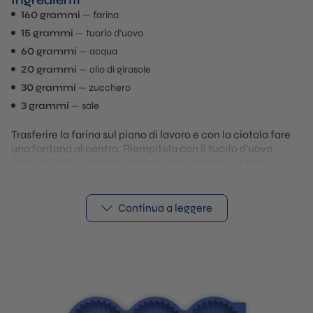
Ingredienti
160 grammi
farina
15 grammi
tuorlo d'uovo
60 grammi
acqua
20 grammi
olio di girasole
30 grammi
zucchero
3 grammi
sale
Trasferire la farina sul piano di lavoro e con la ciotola fare
una fontana al centro. Riempitela con il tuorlo d'uovo,
l'acqua, l'olio di semi di girasole, lo zucchero e il sale.
Iniziate a mescolare con una forchetta e, quando inizia ad
addensarsi, impastate fino a formare una bella palla di
pasta. Una volta ottenuto un bell'impasto, coprirlo e
Continua a leggere
lasciarlo riposare per almeno 1 ora in frigorifero. Dopodiché,
infarinate il piano di lavoro e stendete la pasta fino a
ottenere uno spessore di circa 2-3 millimetri. Se avete
difficoltà a stendere la pasta, lasciatela riposare ancora un
po'. Poi tagliatela con un grosso tagliapasta rotondo e
disponete i cerchi su uno stampo per tartellette grande. è
verso il basso e poi mettete le cime sul fondo. Infornare a