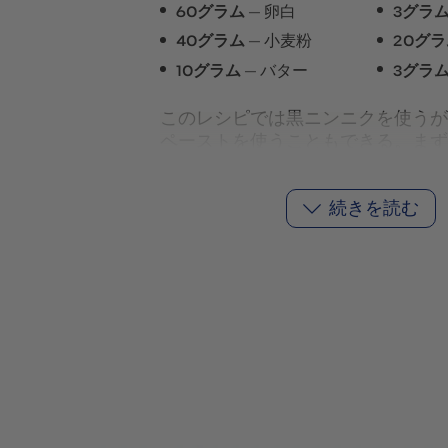
60グラム
卵白
3グラ
40グラム
小麦粉
20グ
10グラム
バター
3グラ
このレシピでは黒ニンニクを使うが
ペーストを使うこともできる。まず
キサーにかけ、油、卵白、塩、小麦
ター、イカ墨を加える。これを滑ら
続きを読む
ミキサーにかける。なめらかにな
型
.その後、160℃で15分間、カラ
く。熱いうちに取り出して、割れな
る。