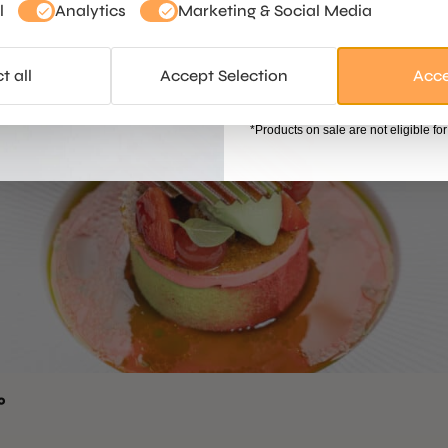
l
Analytics
Marketing & Social Media
Sign u
見る
t all
Accept Selection
Acce
Skip for 
*Products on sale are not eligible fo
プ