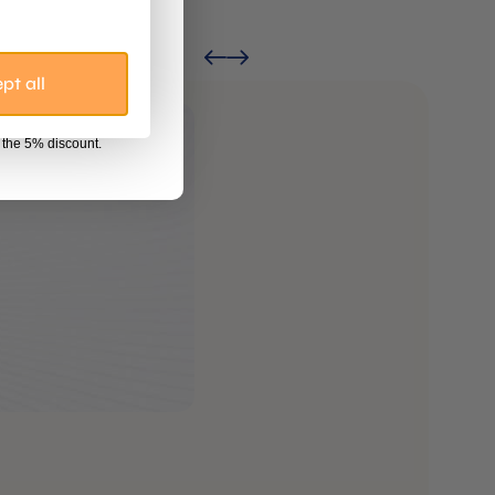
p
pt all
now
r the 5% discount.
リア
オ