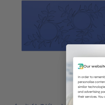
Our websit
In order to remembe
personalise conten
similar technologie
and advertising pa
their services. Yo