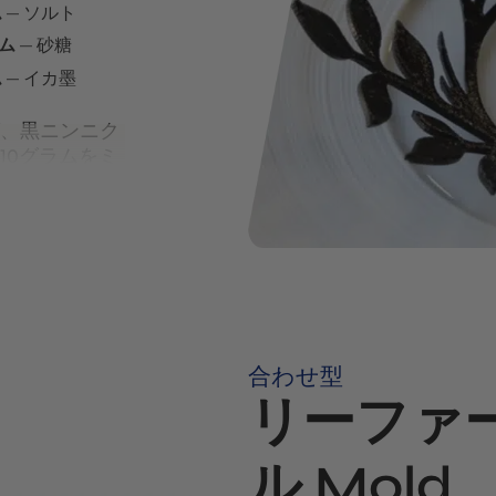
ム
ソルト
ラム
砂糖
ム
イカ墨
、黒ニンニク
10グラムをミ
粉、砂糖、バ
かになるまで
ったら
チュイル
ッとするまで焼
いようにす
合わせ型
リーファ
ル Mold