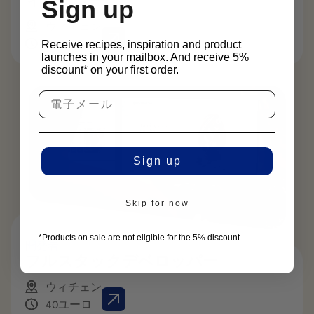
ィッケラー
Sign up
ウィチェン
40ユーロ
Receive recipes, inspiration and product
launches in your mailbox. And receive 5%
discount* on your first order.
Sign up
Skip for now
*Products on sale are not eligible for the 5% discount.
開発者
フルスタックデベロッパー
ウィチェン
40ユーロ