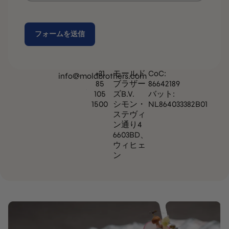
Alternative:
+31
モールド
CoC:
info@moldbrothers.com
85
ブラザー
86642189
105
ズB.V.
バット:
1500
シモン・
NL864033382B01
ステヴィ
ン通り4
6603BD、
ウィヒェ
ン