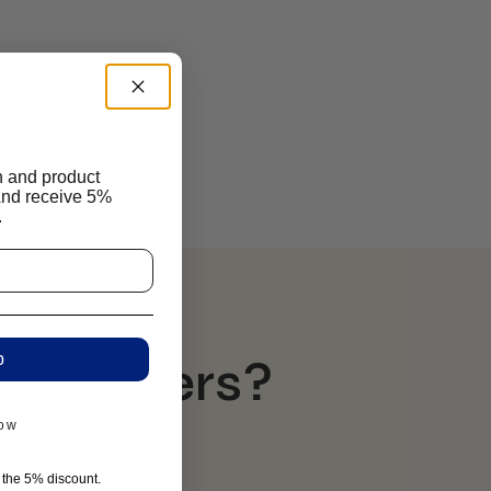
n and product
And receive 5%
.
p
ldBrothers?
now
r the 5% discount.