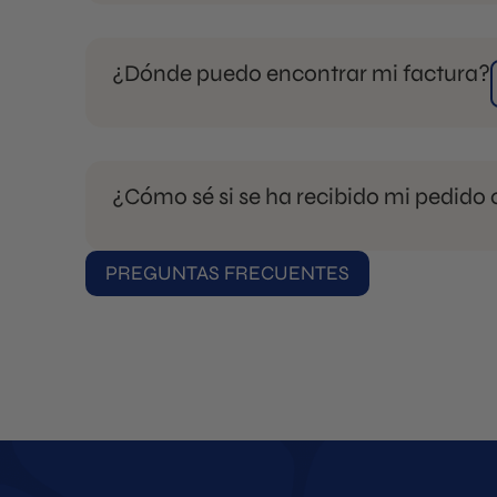
info@moldbrothers.com
105 1500
¿Dónde puedo encontrar mi factura?
¿Cómo sé si se ha recibido mi pedido o
PREGUNTAS FRECUENTES