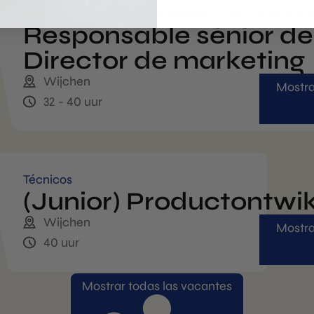
Responsable sénior de marketing / Director de mark
Responsable sénior de
Director de marketing
Wijchen
Mostra
32 - 40 uur
Técnicos
(Junior) Productontwi
Wijchen
Mostra
40 uur
Mostrar todas las vacantes