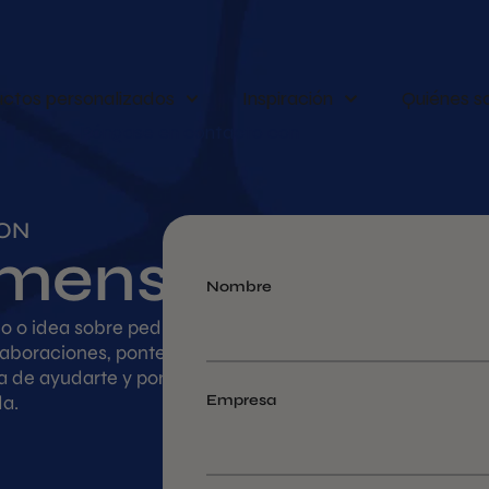
ctos personalizados
Inspiración
Quiénes 
Póngase en contacto con
ON
 mensaje
Nombre
io o idea sobre pedidos,
laboraciones, ponte en
 de ayudarte y ponerte
a.
Empresa