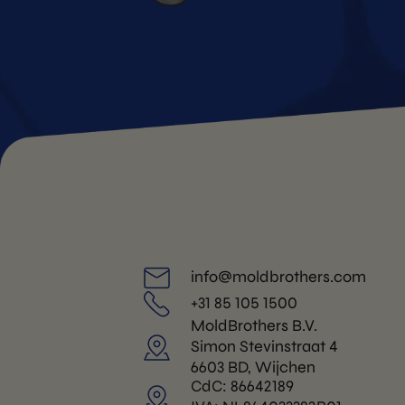
info@moldbrothers.com
+31 85 105 1500
MoldBrothers B.V.
Simon Stevinstraat 4
6603 BD, Wijchen
CdC: 86642189