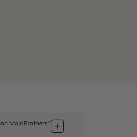
on MoldBrothers?