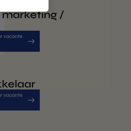
eting
 marketing /
r vacante
kkelaar
r vacante