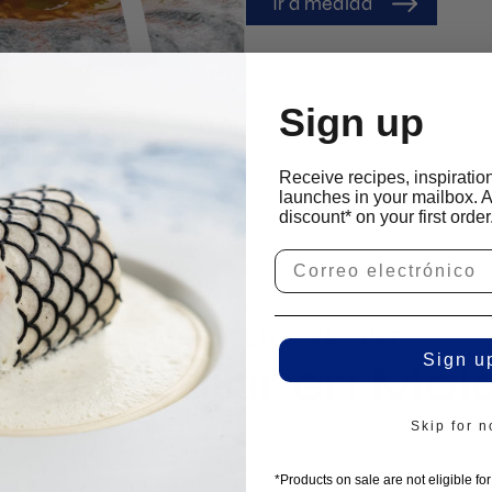
Ir a medida
Sign up
Receive recipes, inspiratio
launches in your mailbox. 
discount* on your first order
NUESTROS PUESTOS VACANTES
Sign u
sa trabajar en Mo
Skip for 
*Products on sale are not eligible fo