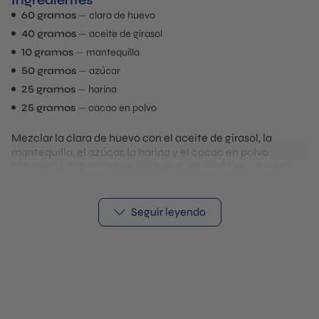
Ingredientes
60 gramos
clara de huevo
40 gramos
aceite de girasol
10 gramos
mantequilla
50 gramos
azúcar
25 gramos
harina
25 gramos
cacao en polvo
Mezclar la clara de huevo con el aceite de girasol, la
mantequilla, el azúcar, la harina y el cacao en polvo.
Mézclalo hasta obtener una masa homogénea. Una vez
homogéneo, extiéndelo sobre una
branche tuille mold
. A
continuación, hornéelo a 160 grados centígrados durante
unos 20 minutos. Cuando el molde aún esté caliente,
Seguir leyendo
desmolda los tuilles para evitar que se rompan. Guárdelos
secos y tapados para más tarde.