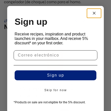
congelador (de choque) como para el horno.
Sign up
¿MÁS INSPIRACIÓN?
Más recetas
Receive recipes, inspiration and product
launches in your mailbox. And receive 5%
discount* on your first order.
Sign up
Molde para barritas de merengue
Oliva
Crujiente de fresa y
Pât
Skip for now
albahaca
Ol
M
*Products on sale are not eligible for the 5% discount.
Molde para
M
barritas de